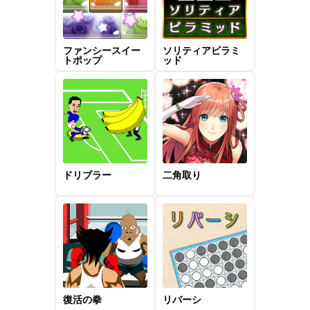
ファンシースイー
ソリティアピラミ
トポップ
ッド
ドリブラー
二角取り
復活の拳
リバーシ