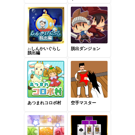
♪-しんかいぐらし
脱出ダンジョン
脱出編
あつまれコロボ村
空手マスター