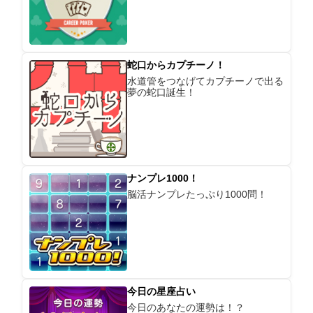
蛇口からカプチーノ！
水道管をつなげてカプチーノで出る
夢の蛇口誕生！
ナンプレ1000！
脳活ナンプレたっぷり1000問！
今日の星座占い
今日のあなたの運勢は！？