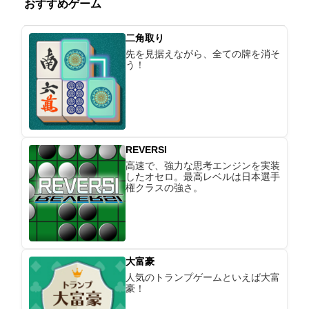
おすすめゲーム
二角取り
先を見据えながら、全ての牌を消そ
う！
REVERSI
高速で、強力な思考エンジンを実装
したオセロ。最高レベルは日本選手
権クラスの強さ。
大富豪
人気のトランプゲームといえば大富
豪！