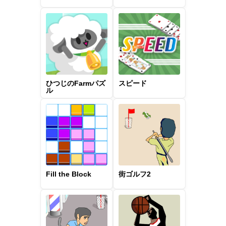
ひつじのFarmパズ
スピード
ル
Fill the Block
街ゴルフ2