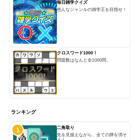
毎日雑学クイズ
色んなジャンルの雑学王を目指せ！
クロスワード1000！
問題数はなんと全1000問。
ランキング
二角取り
1
先を見据えながら、全ての牌を消そ
う！