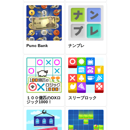
Punc Bank
ナンプレ
１００億匹のOXロ
スリーブロック
ジック1000！