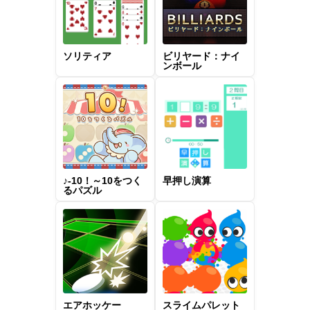
ソリティア
ビリヤード：ナイ
ンボール
♪-10！～10をつく
早押し演算
るパズル
エアホッケー
スライムパレット