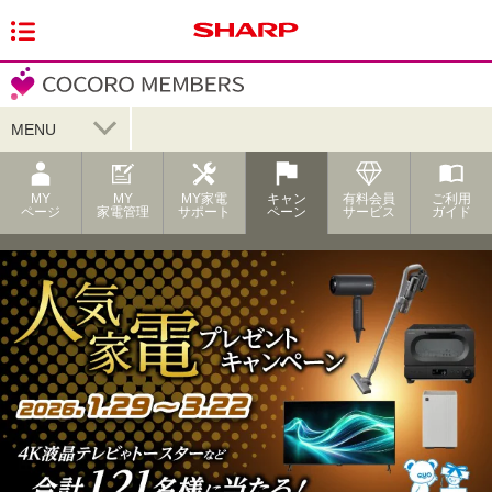
MENU
MY
MY
MY家電
キャン
有料会員
ご利用
ページ
家電管理
サポート
ペーン
サービス
ガイド