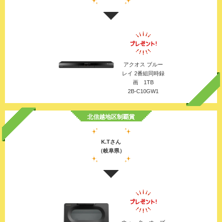
アクオス ブルー
レイ 2番組同時録
画 1TB
2B-C10GW1
北信越地区制覇賞
K.Tさん
（岐阜県）