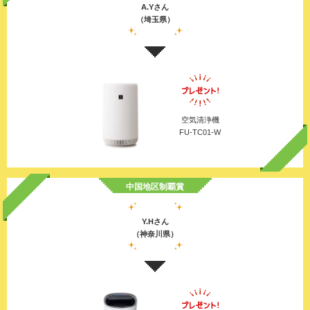
A.Yさん
（埼玉県）
空気清浄機
FU-TC01-W
中国地区制覇賞
Y.Hさん
（神奈川県）