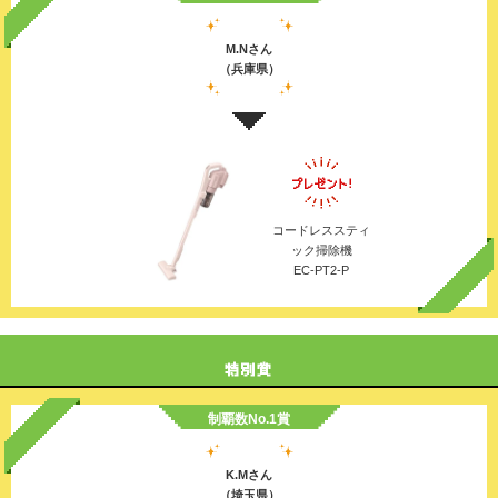
M.Nさん
（兵庫県）
コードレススティ
ック掃除機
EC-PT2-P
制覇数No.1賞
K.Mさん
（埼玉県）