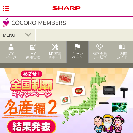
MENU
MY
MY
MY家電
キャン
有料会員
ご利用
ページ
家電管理
サポート
ペーン
サービス
ガイド