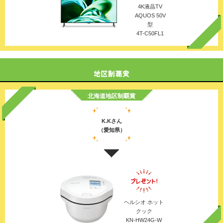
4K液晶TV
AQUOS 50V
型
4T-C50FL1
北海道地区制覇賞
K.Kさん
（愛知県）
ヘルシオ ホット
クック
KN-HW24G-W