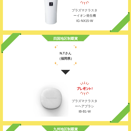
プラズマクラスタ
ーイオン発生機
IG-NX15-W
四国地区制覇賞
N.Tさん
（福岡県）
プラズマクラスタ
ーヘアブラシ
IB-B1-W
九州地区制覇賞