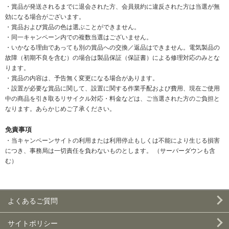
・賞品が発送されるまでに退会された方、会員規約に違反された方は当選が無
効になる場合がございます。
・賞品および賞品の色は選ぶことができません。
・同一キャンペーン内での複数当選はございません。
・いかなる理由であっても別の賞品への交換／返品はできません。電気製品の
故障（初期不良を含む）の場合は製品保証（保証書）による修理対応のみとな
ります。
・賞品の内容は、予告無く変更になる場合があります。
・設置が必要な賞品に関して、設置に関する作業手配および費用、現在ご使用
中の商品を引き取るリサイクル対応・料金などは、ご当選された方のご負担と
なります。あらかじめご了承ください。
免責事項
・当キャンペーンサイトの利用または利用停止もしくは不能により生じる損害
につき、事務局は一切責任を負わないものとします。 （サーバーダウンも含
む）
よくあるご質問
サイトポリシー