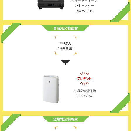
ウォーターオーブ
ントースター
AX-WT1-B
東海地区制覇賞
Y.Mさん
（神奈川県）
加湿空気清浄機
KI-TS50-W
近畿地区制覇賞