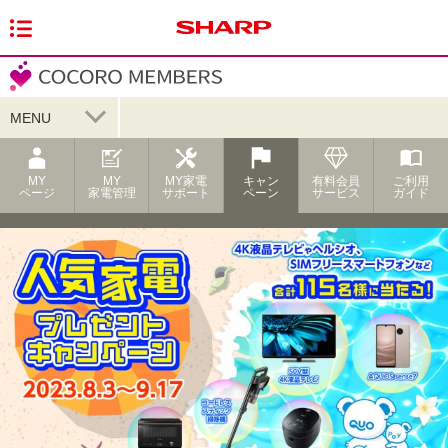
MENU
MY
MY
MY家電
キャン
有料会員
ご利用
ページ
家電管理
サポート
ペーン
サービス
ガイド