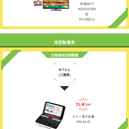
4K液晶TV
AQUOS 50V
型
4T-C50CL1
北海道地区制覇賞
M.Tさん
（三重県）
カラー電子辞書
PW-A1-R