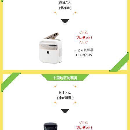
W.Mさん
（北海道）
ふとん乾燥器
UD-DF1-W
中国地区制覇賞
H.Sさん
（神奈川県 ）