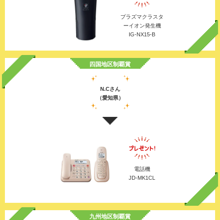
プラズマクラスタ
ーイオン発生機
IG-NX15-B
四国地区制覇賞
N.Cさん
（愛知県）
電話機
JD-MK1CL
九州地区制覇賞