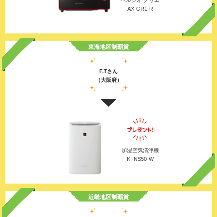
ヘルシオ グリエ
AX-GR1-R
東海地区制覇賞
F.Tさん
（大阪府）
加湿空気清浄機
KI-NS50-W
近畿地区制覇賞