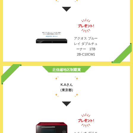
アクオス ブルー
レイ ダブルチュ
ーナー 1TB
2B-C10CW1
北信越地区制覇賞
K.Aさん
（東京都）