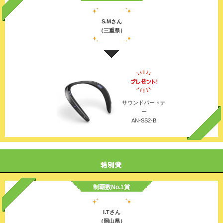
S.Mさん
（三重県）
サウンドパートナ
ー
AN-SS2-B
制覇数No.1賞
I.Tさん
（岡山県）