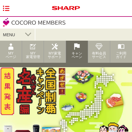
MENU
MY
MY
MY家電
キャン
有料会員
ご利用
ページ
家電管理
サポート
ペーン
サービス
ガイド