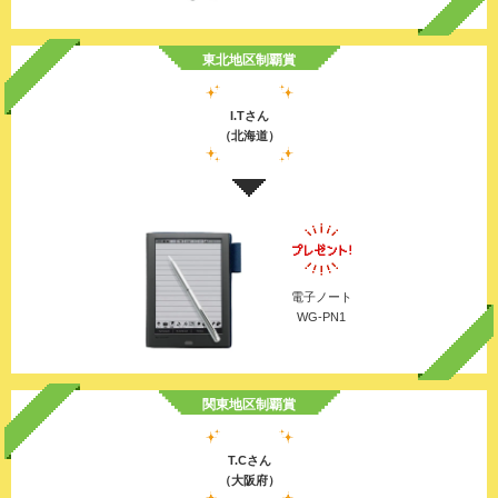
東北地区制覇賞
I.Tさん
（北海道）
電子ノート
WG-PN1
関東地区制覇賞
T.Cさん
（大阪府）